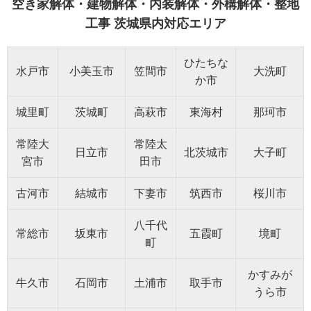
空き家解体・建物解体・内装解体・外構解体・整地
工事 茨城県内対応エリア
ひたちな
水戸市
小美玉市
笠間市
大洗町
か市
城里町
茨城町
高萩市
東海村
那珂市
常陸大
常陸太
日立市
北茨城市
大子町
宮市
田市
古河市
結城市
下妻市
筑西市
桜川市
八千代
常総市
坂東市
五霞町
境町
町
かすみが
牛久市
石岡市
土浦市
取手市
うら市