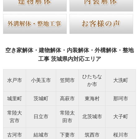
空き家解体・建物解体・内装解体・外構解体・整地
工事 茨城県内対応エリア
ひたちな
水戸市
小美玉市
笠間市
大洗町
か市
城里町
茨城町
高萩市
東海村
那珂市
常陸大
常陸太
日立市
北茨城市
大子町
宮市
田市
古河市
結城市
下妻市
筑西市
桜川市