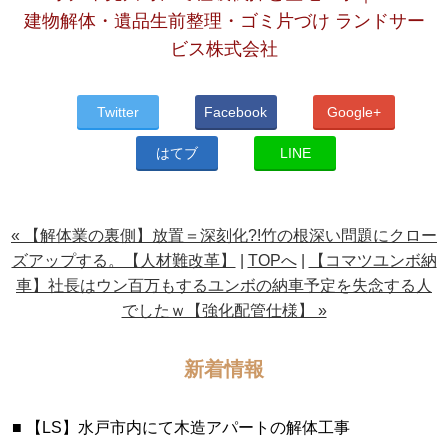
建物解体・遺品生前整理・ゴミ片づけ ランドサー
ビス株式会社
Twitter
Facebook
Google+
はてブ
LINE
« 【解体業の裏側】放置＝深刻化?!竹の根深い問題にクロー
ズアップする。【人材難改革】
|
TOPへ
|
【コマツユンボ納
車】社長はウン百万もするユンボの納車予定を失念する人
でしたｗ【強化配管仕様】 »
新着情報
【LS】水戸市内にて木造アパートの解体工事