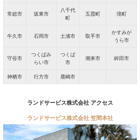
八千代
常総市
坂東市
五霞町
境町
町
かすみが
牛久市
石岡市
土浦市
取手市
うら市
つくばみ
つくば
守谷市
潮来市
鉾田市
らい市
市
神栖市
行方市
鹿嶋市
ランドサービス株式会社 アクセス
ランドサービス株式会社 笠間本社