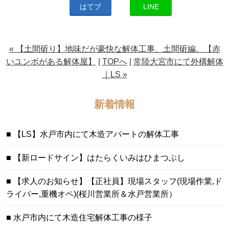
はてブ
LINE
« 【土間斫り】地味だが豪快な解体工事、土間斫編。【赤
いユンボがある解体屋】
|
TOPへ
|
常陸大宮市にて外構解体
｜LS »
新着情報
【LS】水戸市内にて木造アパートの解体工事
【新ロードサイン】はたらくいみはひまつぶし
【求人のお知らせ】【正社員】現場スタッフ(現場作業,ド
ライバー,重機オペ)(桜川営業所＆水戸営業所）
水戸市内にて木造住宅解体工事の様子