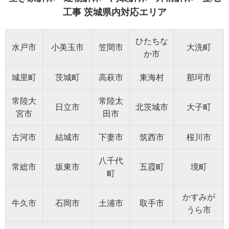
工事 茨城県内対応エリア
ひたちな
水戸市
小美玉市
笠間市
大洗町
か市
城里町
茨城町
高萩市
東海村
那珂市
常陸大
常陸太
日立市
北茨城市
大子町
宮市
田市
古河市
結城市
下妻市
筑西市
桜川市
八千代
常総市
坂東市
五霞町
境町
町
かすみが
牛久市
石岡市
土浦市
取手市
うら市