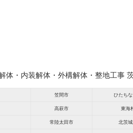
解体・内装解体・外構解体・整地工事 
笠間市
ひたちな
高萩市
東海
常陸太田市
北茨城