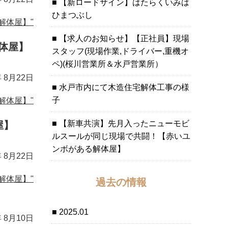
【新ロードサイン】はたらくいみは
ひまつぶし
解体屋】"
【求人のお知らせ】【正社員】現場
体屋】
スタッフ(現場作業,ドライバー,重機オ
ペ)(桜川営業所＆水戸営業所）
年 8月22日
水戸市内にて木造住宅解体工事の様
子
解体屋】"
【新車共演】先月入ったニューモビ
屋】
ルスールが同じ現場で共闘！【赤いユ
ンボがある解体屋】
年 8月22日
解体屋】"
過去の情報
2025.01
年 8月10日