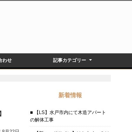
合わせ
記事カテゴリー
建物解体
内装解体
外溝解体・整地工事
お客様の声
新着情報
【LS】水戸市内にて木造アパート
】
の解体工事
年 8月22日