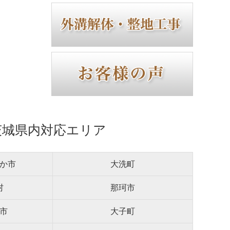
茨城県内対応エリア
か市
大洗町
村
那珂市
市
大子町