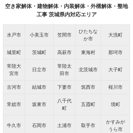
空き家解体・建物解体・内装解体・外構解体・整地
工事 茨城県内対応エリア
ひたちな
水戸市
小美玉市
笠間市
大洗町
か市
城里町
茨城町
高萩市
東海村
那珂市
常陸大
常陸太
日立市
北茨城市
大子町
宮市
田市
古河市
結城市
下妻市
筑西市
桜川市
八千代
常総市
坂東市
五霞町
境町
町
かすみが
牛久市
石岡市
土浦市
取手市
うら市