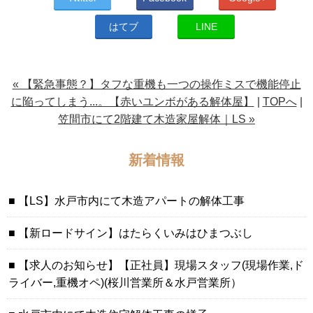
はてブ
LINE
« 【緊急事態？】タフな重機も一つの操作ミスで機能停止
に陥ってしまう...。【赤いユンボがある解体屋】
|
TOPへ
|
笠間市にて2階建て木造家屋解体｜LS »
新着情報
【LS】水戸市内にて木造アパートの解体工事
【新ロードサイン】はたらくいみはひまつぶし
【求人のお知らせ】【正社員】現場スタッフ(現場作業,ド
ライバー,重機オペ)(桜川営業所＆水戸営業所）