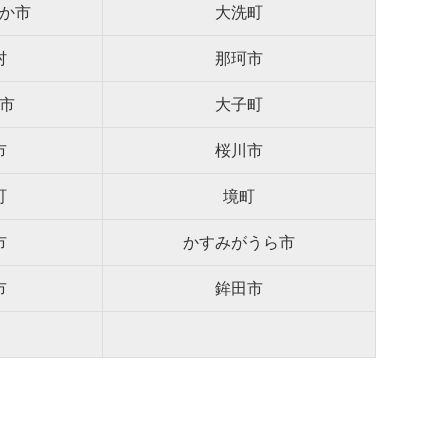
か市
大洗町
村
那珂市
市
大子町
市
桜川市
町
境町
市
かすみがうら市
市
鉾田市