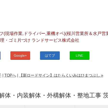
(現場作業,ドライバー,重機オペ)(桜川営業所＆水戸営
理・ゴミ片づけ ランドサービス株式会社
Google+
はてブ
LINE
子
|
TOPへ
|
【新ロードサイン】はたらくいみはひまつぶし »
解体・内装解体・外構解体・整地工事 