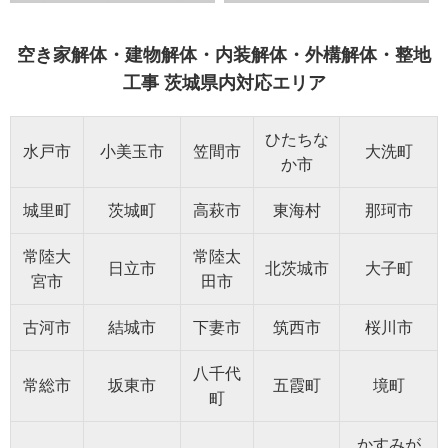
空き家解体・建物解体・内装解体・外構解体・整地
工事 茨城県内対応エリア
ひたちな
水戸市
小美玉市
笠間市
大洗町
か市
城里町
茨城町
高萩市
東海村
那珂市
常陸大
常陸太
日立市
北茨城市
大子町
宮市
田市
古河市
結城市
下妻市
筑西市
桜川市
八千代
常総市
坂東市
五霞町
境町
町
かすみが