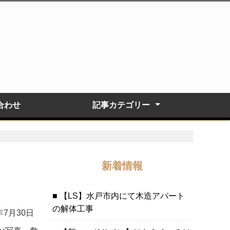
合わせ
記事カテゴリー
建物解体
内装解体
外溝解体・整地工事
お客様の声
新着情報
【LS】水戸市内にて木造アパート
の解体工事
年7月30日