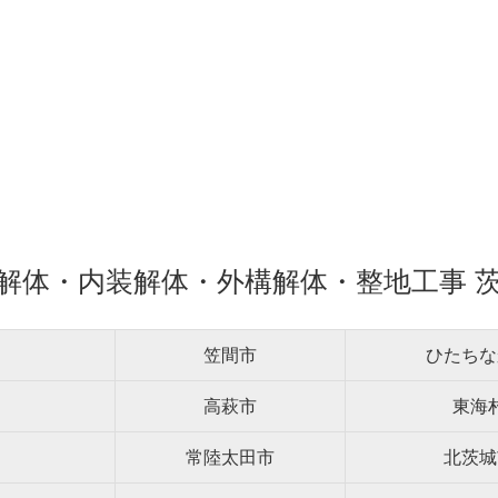
解体・内装解体・外構解体・整地工事 
笠間市
ひたちな
高萩市
東海
常陸太田市
北茨城