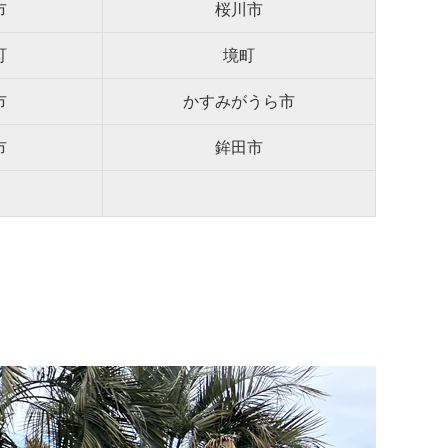
市
桜川市
町
境町
市
かすみがうら市
市
鉾田市