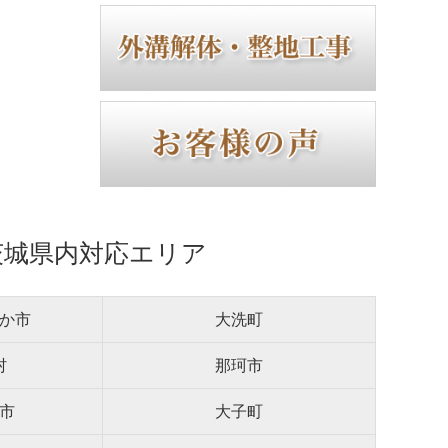
茨城県内対応エリア
か市
大洗町
村
那珂市
市
大子町