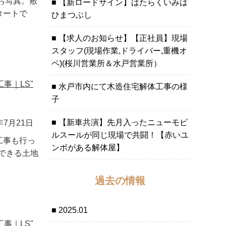
お写真。敷
【新ロードサイン】はたらくいみは
タートで
ひまつぶし
【求人のお知らせ】【正社員】現場
スタッフ(現場作業,ドライバー,重機オ
ペ)(桜川営業所＆水戸営業所）
事｜LS"
水戸市内にて木造住宅解体工事の様
子
【新車共演】先月入ったニューモビ
年7月21日
ルスールが同じ現場で共闘！【赤いユ
工事も行っ
ンボがある解体屋】
できる土地
過去の情報
2025.01
事｜LS"