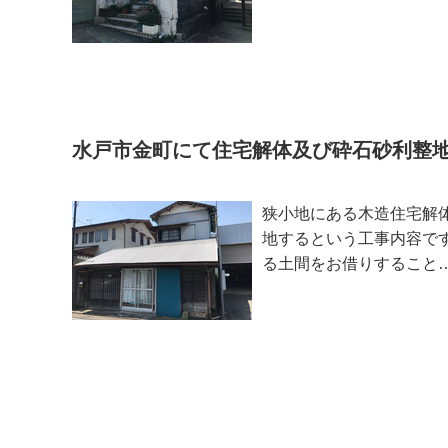
水戸市金町にて住宅解体及び砕石砂利整地
狭小地にある木造住宅解
地するという工事内容で
る土間をお借りすること