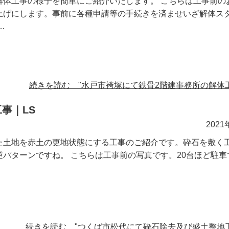
解体工事の様子を簡単にご紹介いたします。 こちらは工事前の
上げにします。事前に各種申請等の手続きを済ませいざ解体ス
…
続きを読む "水戸市袴塚にて鉄骨2階建事務所の解体工
事｜LS
2021
た土地を赤土の更地状態にする工事のご紹介です。砕石を敷く
パターンですね。 こちらは工事前の写真です。20台ほど駐車
続きを読む "つくば市松代にて砕石除去及び盛土整地工